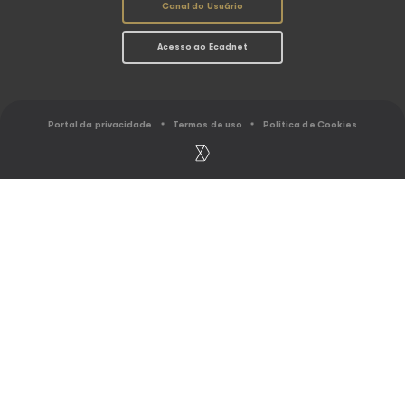
O Ecad
Conheça as Associ
Resultados
Abramus
Ranking
Amar
Gestão coletiva
Assim
Caminho do Direito Autoral
Sbacem
Sicam
Socinpro
UBC
EU FAÇO MÚSICA
EU USO MÚSI
Associações
Arrecadação
Distribuição
Serviços ao Usu
Calendário de distribuição
Simulador de Cál
Comunicados