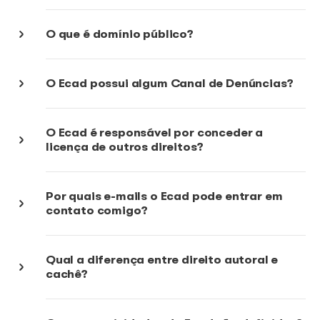
O que é direito autoral?
Quem são os titulares de direitos a
Os detentores de direitos autorais são os
compositores/autores, intérpretes, músicos, editore
produtores fonográficos. Todos devem ser filiados 
das associações de música que administram o Eca
poder receber seus direitos autorais de execução púb
Quero usar uma música em um víde
proceder?