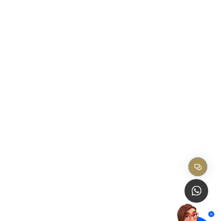
FALE COM O E
FAQ
Onde estamo
IMPRENSA
Fale com o Ec
EM PAUTA
Canal de Étic
Trabalhe Conos
REDES SOCIAIS
Canal do Usuário
Acesso ao Ecadnet