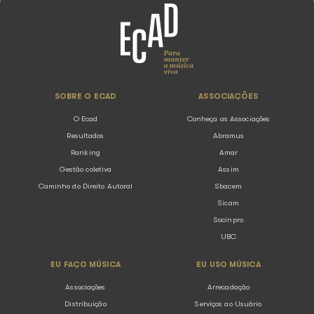
O que o Ecad faz?
O Ecad possui algum Canal de Denú
O Ecad é responsável por conceder
licença de outros direitos?
Por quais e-mails o Ecad pode entr
contato comigo?
Qual a diferença entre direito autor
cachê?