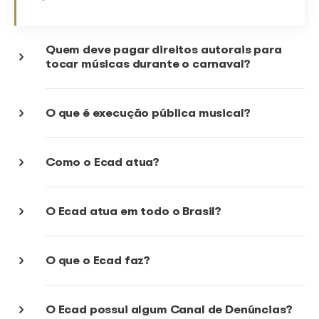
Como é feito o cálculo do valor a s
no carnaval?
Como o Ecad atua no carnaval?
Atuamos como facilitadores no processo de cobran
direitos autorais junto aos locais e espaços que rea
bailes e eventos carnavalescos, informando sobre a
importância da retribuição autoral para os artistas e
esclarecendo outras dúvidas que possam existir por
do usuário de música. Além disso, identificamos as
músicas tocadas nos diversos shows e eventos par
possamos fazer a distribuição dos valores aos artis
que as criaram.