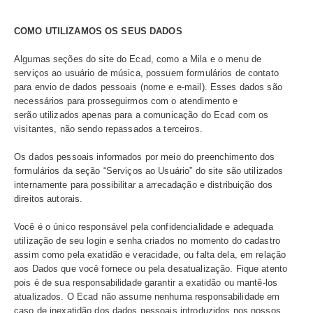
– Quando solicita segunda via de boleto;
– Quando atualiza seu cadastro;
– Quando realiza solicitação de Ecad.Tec Rádio;
– Quando preenche os formulários: Arr008e – Roteiro de
Arr008 Repertório Musical e Dist073 – Planilha de progr
musical – web/usuários gerais;
– Quando solicita dispensa de cobrança, por meio do pr
do formulário Arr099 – Declaração de titular não filiado;
– Quando realiza uma simulação de cálculo;
– Quando se cadastra no Ecadnet para acessar todo o re
nacional e estrangeiro cadastrado no banco de dados do 