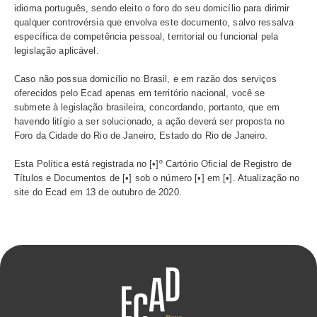
– Quando você acessa o
chatbot (Mila)
e abre um chama
seguida, enviamos um email com o resumo da abertura 
chamado.
– Quando você envia um e-mail com anexo e, em seguid
responde dentro do contexto.​
Ao utilizar nossos ambientes, você poderá ser conduzido,
outros portais ou plataformas, que poderão coletar suas
e ter sua própria Política de Privacidade e Tratamento de
Dados. Caberá a você ler a Políticas de Privacidade e T
de Dados de tais portais ou plataformas fora do nosso a
sendo de sua responsabilidade aceitá-la ou rejeitá-la. Nó
somos responsáveis pelas Políticas de Privacidade e Tr
Dados de terceiros e nem pelo conteúdo de quaisquer we
conteúdos ou serviços ligados à ambientes que não os 