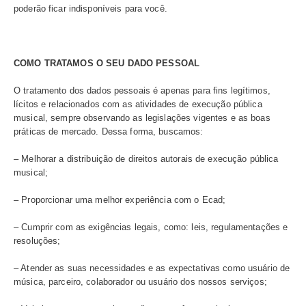
caso deseje bloqueá-los. Nesta hipótese, algumas funci
que oferecemos poderão ser limitadas;
– Google Analytics, para registro de dados de navegaçã
identificáveis para análise;
– RD Station Marketing, para registro de dados de nave
identificado usando o nome e e-mail para a identificação 
Atenção: Todas as tecnologias utilizadas respeitarão se
legislação vigente e os termos desta Política. Nós não u
nenhum tipo de decisão unicamente automatizada que i
você.
QUAIS SÃO SEUS DIREITOS E COMO VOCÊ PODE G
SEUS DADOS