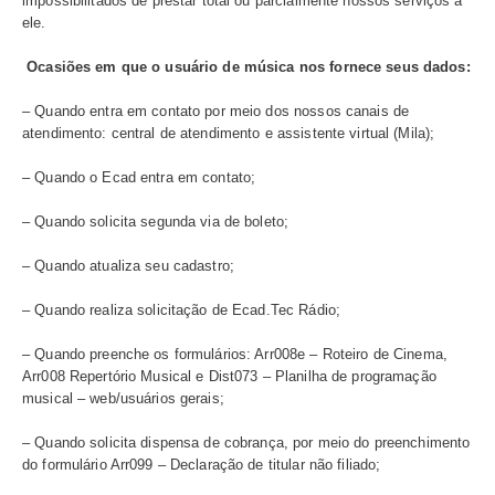
(vii) Proteger você realizando prevenção 
riscos associados, além do cumprimento
obrigações legais e regulatórias.
Dados de
identificação
(i) Identificar e autenticar você;
digital
Endereço IP e
(ii) Aperfeiçoar o uso e experiência nos 
Porta Lógica
ambientes;
de Origem
Dispositivo
(versão do
(iii) Cumprir com as obrigações legais de
sistema
manutenção de registros estabelecidas p
operacional)
Registros de
Civil da Internet (Lei 12.965/2014);
data e horário
cada ação que
(iv) Proteger você realizando prevenção a
você realizar
Quais telas
riscos associados, além do cumprimento
você acessou
obrigações legais e regulatórias.
ID
da
sessão
Cookies
Dados de
questionários
(i) Ampliar o nosso relacionamento atrav