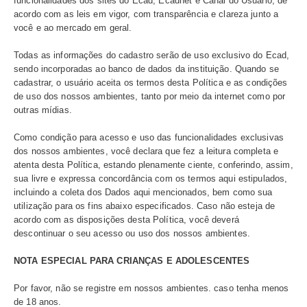
Esta Política de Privacidade tem como compromisso pro
dados cadastrais dos usuários de música e visitantes c
no site do Ecad, além de estabelecer as regras sobre o 
de seus dados pessoais, dentro do escopo dos serviços
funcionalidades dos sites do Ecad, Ecadnet e
Canal do U
acordo com as leis em vigor, com transparência e clareza
você e ao mercado em geral.​
Todas as informações do cadastro serão de uso exclusi
sendo incorporadas ao banco de dados da instituição. Q
cadastrar, o usuário aceita os termos desta Política e a
de uso dos nossos ambientes, tanto por meio da interne
outras mídias.​
Como condição para acesso e uso das funcionalidades e
dos nossos ambientes, você declara que fez a leitura co
atenta desta Política, estando plenamente ciente, confer
sua livre e expressa concordância com os termos aqui es