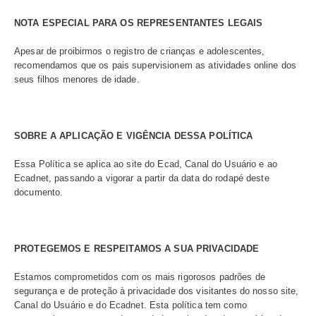
incluindo a coleta dos Dados aqui mencionados, bem c
utilização para os fins abaixo especificados. Caso não e
acordo com as disposições desta Política, você deverá
descontinuar o seu acesso ou uso dos nossos ambiente
NOTA ESPECIAL PARA CRIANÇAS E ADOLESCENTE
Por favor, não se registre em nossos ambientes. caso 
de 18 anos.​
NOTA ESPECIAL PARA OS REPRESENTANTES LEGA
Apesar de proibirmos o registro de crianças e adolescent
recomendamos que os pais supervisionem as atividades 
seus filhos menores de idade.