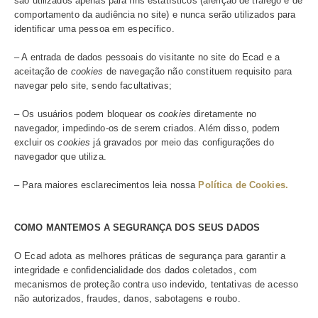
– Atender as suas necessidades e as expectativas como
música, parceiro, colaborador ou usuário dos nossos ser
– Valorizar o tratamento justo, digno, cortês e equitativo,
assegurando o sigilo das informações.
Sabemos o quanto é importante a privacidade e a proteç
dados de menores. Por isso, não permitimos que menore
anos criem cadastros nos nossos ambientes​.
COM QUEM COMPARTILHAMOS OS SEUS DADOS
– Seus dados podem ser compartilhados com as sete a
de gestão coletiva que administram o Ecad, a saber: Ab
Assim, Amar, Sbacem, Sicam, Socinpro e UBC;