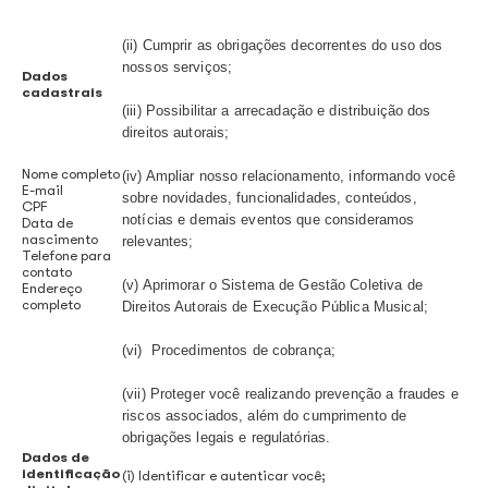
Política e as condições de uso dos nossos ambientes, ta
meio da internet como por outras mídias.​
QUAIS SÃO OS SEUS DADOS QUE COLETAMOS
Para que o Ecad possa realizar a arrecadação e distribu
direitos autorais de execução pública musical, responder
sobre as questões que envolvem direitos autorais e exe
pública musical nos canais virtuais, poderá coletar algu
incluindo dados pessoais, dos usuários de música desd
primeiras interações em nossos ambientes, o que inclui:
O que
Para que coletamos?
coletamos?
(i) Identificar e autenticar você;