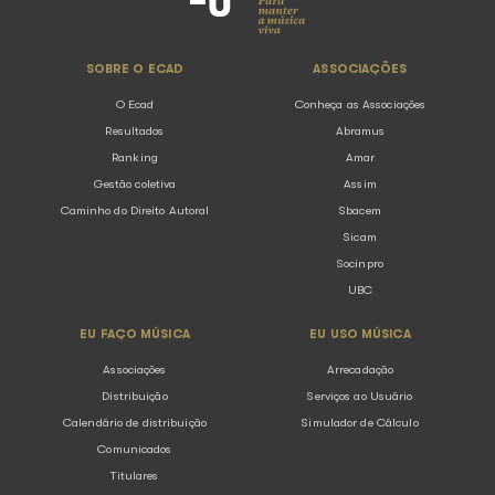
Nós possuímos parceiros comerciais que, eventualment
oferecer serviços por meio de funcionalidades ou sites 
ser acessados a partir dos nossos ambientes. Os dados 
por você a estes parceiros serão de responsabilidade de
estando assim sujeitos às suas próprias práticas de cole
dados.
Caso empresas terceirizadas realizem o Tratamento em
nome de quaisquer dados pessoais que coletamos, as 
respeitarão as condições aqui estipuladas e as normas d
segurança da informação, obrigatoriamente.
Para otimizar e melhorar nossa comunicação, quando e
e-mail para você, podemos receber uma notificação quan
abertos, desde que esta possibilidade esteja disponível.
importante você ficar atento, pois os e-mails são envia
pelos domínios: