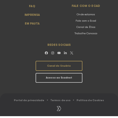
– @ecad.org.br – e-mails corporativos;
– @ecadautoral.org.br ou e-mails para comunicados em 
mail marketing).
COMO ARMAZENAMOS SEUS DADOS PESSOAIS E 
REGISTRO DE ATIVIDADES
Os dados pessoais coletados e os registros de atividade
armazenados em ambiente seguro e controlado por um p
mínimo que segue a tabela abaixo:
Prazo de armazenamento
Fundamento 
Dados cadastrais
​Art. 12 e 34 d
5 anos após o término da relação
Defesa do Co
Dados de identificação digital
Art. 15, Marco 
6 meses
Internet
Outros dados
Art. 9, Inciso II