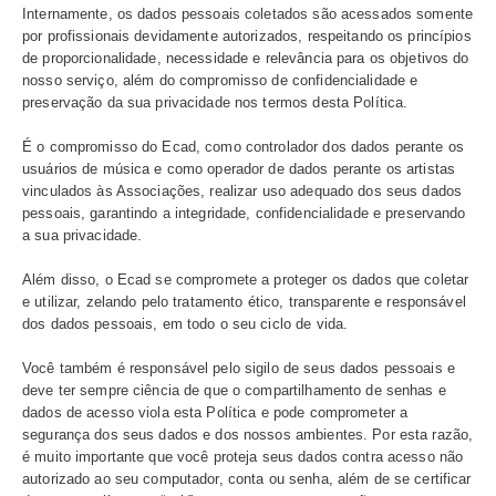
– Com autoridades judiciais, administrativas ou governa
competentes, sempre que houver determinação legal, re
requisição ou ordem judicial;
– Para as finalidades de pesquisas de inteligência de me
divulgação de dados à imprensa e realização de propaga
Nestes casos, os dados fornecidos por você serão comp
de forma anonimizada, isto é, de forma que não possibili
identificação.
Quando compartilhamos dados pessoais com terceiros,
somente os dados necessários ao cumprimento das ativ
acordo com as boas práticas e com a finalidade legítima
tratamento, além da previsão de cláusulas contratuais 
a proteção dos seus dados.