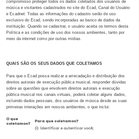
SOBRE A APLICAÇÃO E VIGÊNCIA DESSA POLÍTIC
Essa Política se aplica ao site do Ecad, Canal do Usuári
Ecadnet, passando a vigorar a partir da data do rodapé d
documento.
PROTEGEMOS E RESPEITAMOS A SUA PRIVACIDA
Estamos comprometidos com os mais rigorosos padrões
segurança e de proteção à privacidade dos visitantes do 
Canal do Usuário e do Ecadnet. Esta política tem como
compromisso proteger todos os dados coletados dos usu
música e visitantes cadastrados no site do Ecad, Canal 
e Ecadnet. Todas as informações do cadastro serão de 
exclusivo do Ecad, sendo incorporadas ao banco de dad
instituição. Quando se cadastrar, o usuário aceita os te