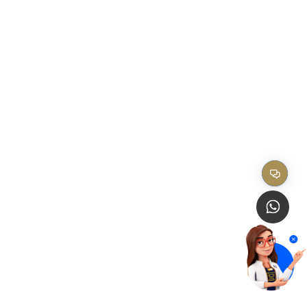
Distribuição
Serviços ao Usu
Calendário de distribuição
Simulador de Cál
Comunicados
Titulares
FALE COM O E
FAQ
Onde estamo
IMPRENSA
Fale com o Ec
EM PAUTA
Canal de Étic
Trabalhe Conos
REDES SOCIAIS
Canal do Usuário