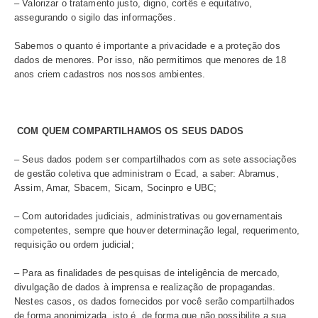
Caso queira exercer seus direitos e esclarecer dúvidas 
dados disponibilizados por meio dos nossos ambientes​, 
contato com o nosso encarregado de dados através do e
mail lgpd@ecad.org.br.
Seus direitos podem ser exercidos das seguintes formas 
acima:
– Confirmar a existência do tratamento, acessar os seu
Pessoais e retificá-los quando os mesmos estiverem inc
inexatos ou desatualizados;
– Você pode solicitar a exclusão dos seus dados por me
cancelamento da sua conta no Ecad. A exclusão definiti
dados acontecerá em até 180 dias. Após a exclusão, o 
manter os seus Dados somente pelo prazo necessário pa
processos judiciais, administrativos e arbitrais, para cu