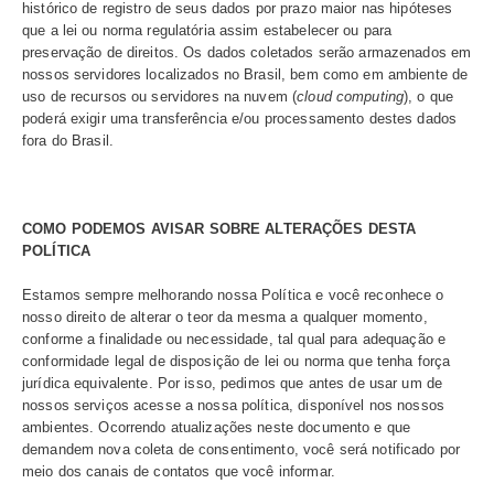
O Ecad adota as melhores práticas de segurança para ga
integridade e confidencialidade dos dados coletados, co
mecanismos de proteção contra uso indevido, tentativas
não autorizados, fraudes, danos, sabotagens e roubo.
Internamente, os dados pessoais coletados são acessa
por profissionais devidamente autorizados, respeitando o
de proporcionalidade, necessidade e relevância para os o
nosso serviço, além do compromisso de confidencialida
preservação da sua privacidade nos termos desta Polític
É o compromisso do Ecad, como controlador dos dados 
usuários de música e como operador de dados perante os
vinculados às Associações, realizar uso adequado dos 
pessoais, garantindo a integridade, confidencialidade e 
a sua privacidade.
Além disso, o Ecad se compromete a proteger os dados 