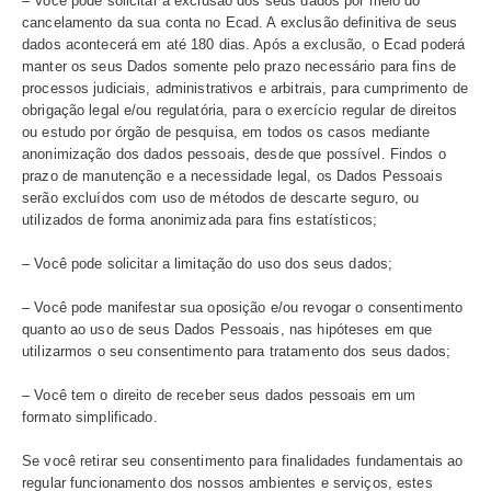
assim como pela exatidão e veracidade, ou falta dela, e
aos Dados que você fornece ou pela desatualização. Fiq
pois é de sua responsabilidade garantir a exatidão ou ma
atualizados. O Ecad não assume nenhuma responsabili
caso de inexatidão dos dados pessoais introduzidos nos
ambientes. Todos os dados pessoais coletados serão in
ao banco de dados do Ecad.
Da mesma forma, não somos obrigados a processar ou tr
quaisquer dos seus dados se houver razões para crer que
processamento ou tratamento possa nos imputar qualque
de qualquer lei aplicável, ou se você estiver utilizando n
ambientes para quaisquer fins ilegais, ilícitos ou contrári
moralidade.
Nós utilizamos as seguintes tecnologias:
– Cookies, cabendo a você configurar o seu navegador de