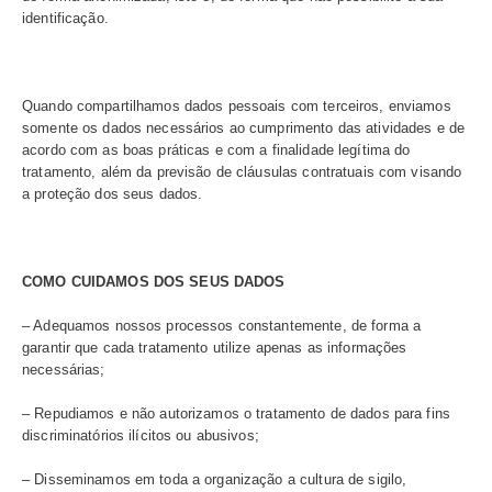
obrigação legal e/ou regulatória, para o exercício regular 
ou estudo por órgão de pesquisa, em todos os casos me
anonimização dos dados pessoais, desde que possível. 
prazo de manutenção e a necessidade legal, os Dados 
serão excluídos com uso de métodos de descarte seguro
utilizados de forma anonimizada para fins estatísticos;
– Você pode solicitar a limitação do uso dos seus dados;
– Você pode manifestar sua oposição e/ou revogar o co
quanto ao uso de seus Dados Pessoais, nas hipóteses 
utilizarmos o seu consentimento para tratamento dos se
– Você tem o direito de receber seus dados pessoais e
formato simplificado.
Se você retirar seu consentimento para finalidades fund
regular funcionamento dos nossos ambientes e serviços,