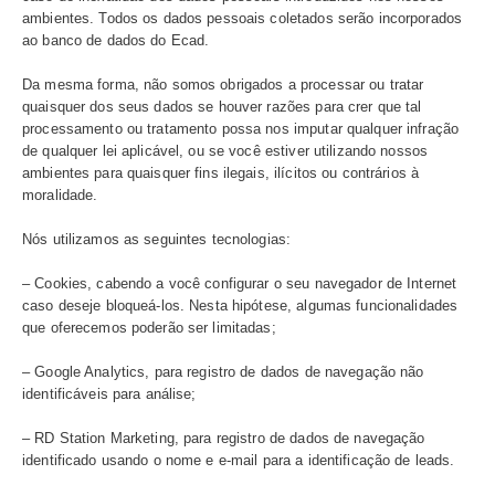
Ocasiões em que obtemos os seus dados:
– Quando você navega nos nossos ambientes na interne
– Quando consultamos fontes externas, inclusive de da
públicos, como cartórios, informações divulgadas no âmb
de Acesso à Informação e outras fontes para fins de val
dados.
A base de dados formada por meio da coleta de dados é
propriedade e está sob nossa responsabilidade, sendo q
acesso e compartilhamento, quando necessários, serão f
dentro dos limites e propósitos dos negócios descritos n
Política.
Além de tratarmos os dados de acordo com esta
coletamos e tratamos também seus dados de forma ano
ou seja, de modo que você não seja identificado pessoa