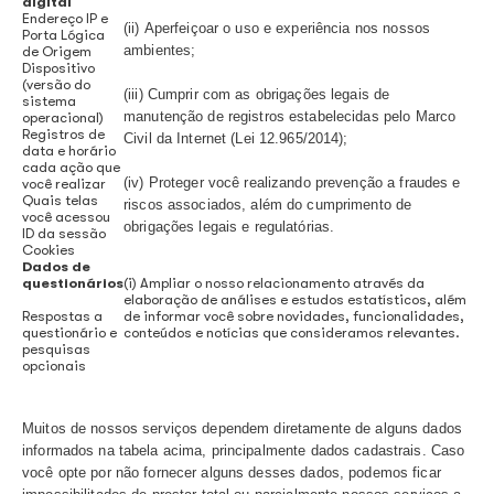
(ii) Cumprir as obrigações decorrentes do
nossos serviços;
Dados
cadastrais
(iii) Possibilitar a arrecadação e distribui
direitos autorais;
Nome completo
(iv) Ampliar nosso relacionamento, infor
E-mail
sobre novidades, funcionalidades, conteú
CPF
notícias e demais eventos que consider
Data de
nascimento
relevantes;
Telefone para
contato
(v) Aprimorar o Sistema de Gestão Coleti
Endereço
completo​
Direitos Autorais de Execução Pública Mu
(vi) Procedimentos de cobrança;