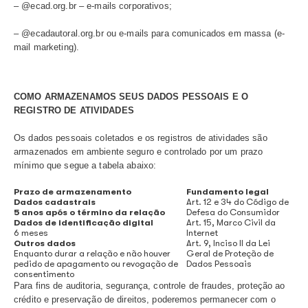
são utilizados apenas para fins estatísticos (aferição de 
comportamento da audiência no site) e nunca serão utili
identificar uma pessoa em específico.
– A entrada de dados pessoais do visitante no site do Ec
aceitação de
cookies
de navegação não constituem requi
navegar pelo site, sendo facultativas;
– Os usuários podem bloquear os
cookies
diretamente n
navegador, impedindo-os de serem criados. Além disso,
excluir os
cookies
já gravados por meio das configuraçõ
navegador que utiliza.
– Para maiores esclarecimentos leia nossa
Política de C
COMO MANTEMOS A SEGURANÇA DOS SEUS DADO