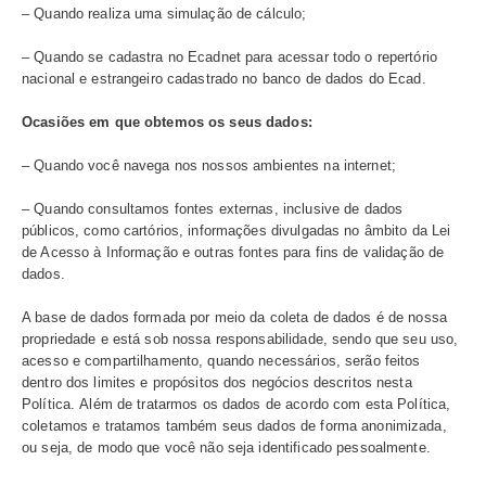
elaboração de análises e estudos estatís
Respostas a
de informar você sobre novidades, funci
questionário e
conteúdos e notícias que consideramos r
pesquisas
opcionais
Muitos de nossos serviços dependem diretamente de al
informados na tabela acima, principalmente dados cadas
você opte por não fornecer alguns desses dados, podemo
impossibilitados de prestar total ou parcialmente nossos
ele.
Ocasiões em que o usuário de música nos fornece s
– Quando entra em contato por meio dos nossos canais 
atendimento: central de atendimento e assistente virtual (
– Quando o Ecad entra em contato;