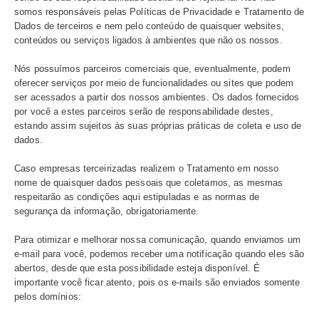
– Adotamos processos e políticas internas que assegur
cumprimento de normas e boas práticas relativas à prot
dados pessoais.
O QUE SÃO COOKIES E QUAL A SUA UTILIDADE ​
– Cookies
são pequenos arquivos de texto enviados e 
no seu computador. Estes pequenos arquivos servem pa
reconhecer, acompanhar e armazenar a sua navegação 
usuário na internet;
– Durante o acesso ao site do Ecad são enviados aos
computadores dos usuários arquivos conhecidos como
c
Essa é uma prática comum na internet. No Ecad, esses 