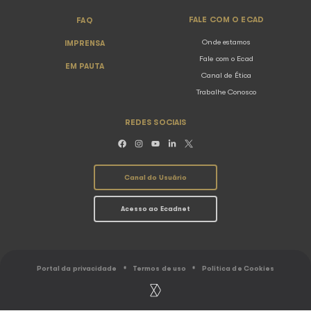
SOBRE O ECAD
ASSOCIAÇÕ
O Ecad
Conheça as Associ
Resultados
Abramus
Ranking
Amar
Gestão coletiva
Assim