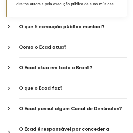
autorais aos compositores, intérpr
músicos?
Como o Ecad sabe quais músicas f
tocadas nesses eventos?
Músicas consideradas de domínio p
também são protegidas pelo Ecad?
A maioria das músicas que costumam ser tocadas 
festas e eventos juninos, como as tradicionais mús
de quadrilha, não entrou em domínio público. Os au
ou seus herdeiros – continuam recebendo normalme