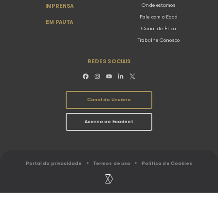
SOBRE O ECAD
ASSOCIAÇÕ
O Ecad
Conheça as Associ
Resultados
Abramus
Ranking
Amar
Gestão coletiva
Assim
Caminho do Direito Autoral
Sbacem
Sicam
Socinpro
UBC
EU FAÇO MÚSICA
EU USO MÚSI
Associações
Arrecadação
Distribuição
Serviços ao Usu
Calendário de distribuição
Simulador de Cál