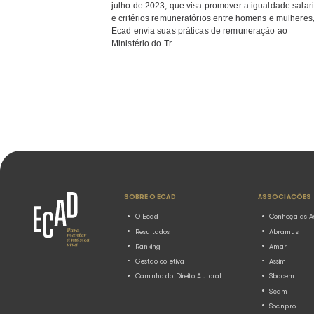
e critérios remuneratórios entre ho
Ecad envia suas práticas de remun
Ministério do Tr...
Ecad divulga novo relatóri
igualdade salarial entre 
mulheres
15.04.2025
Notícias
Re
Em cumprimento à Lei nº 14.611, s