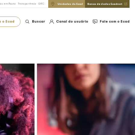
do Direito Autoral
FAQ
Imprensa
Notícias em Pauta
Transparência
GRC
Conheça o Ecad
Buscar
 2024)