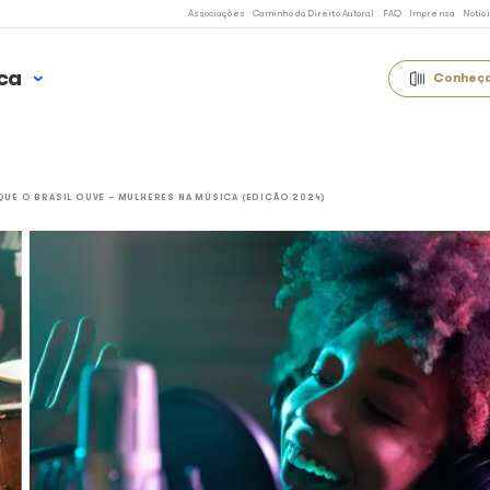
Associações
Caminho 
 Uso Música
ELATÓRIOS
O QUE O BRASIL OUVE – MULHERES NA MÚSICA (EDIÇÃO