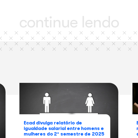
compartilhe
este
Facebook
conteúdo
continue