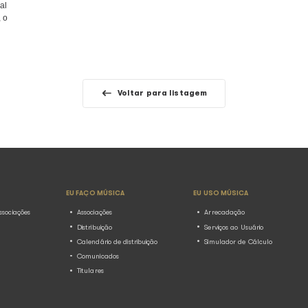
mens e mulheres, o
e critérios remuneratórios entre 
eração ao
Ecad envia suas práticas de remu
Ministério do Tr...
o de
homens e
Report Mulheres na Músi
2025)
08.03.2025
latórios
Relatórios
ancionada em 3 de
Confira aqui o relatório completo