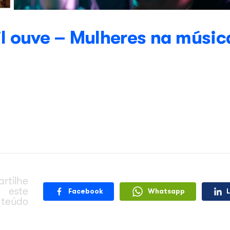
 Brasil ouve – Mulher
elatórios
io completo