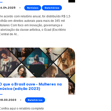
Ecad registra crescime
 homens e
na arrecadação e distri
e de 2025
direitos autorais em 2
16.04.2025
Relatórios
Notícias
sancionada em 3 de
De acordo com relatório anual, fo
a igualdade salarial
bilhão em direitos autorais para 