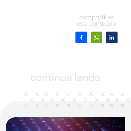
tecnologia digital democratiza as possibilidades de acesso a conteúdos”.
Ações previstas
Gilberto Gil afirmou que a Feira Música Brasil é a ação que inaugura o Programa d
que tem o objetivo de apoiar a dimensão produtiva das atividades da cultura.
Esse programa tem três eixos de ação: área de capacitações; área de formação; e área
insere-se nesta última área. O Prodec contará com o orçamento de R$ 13 milhões e
“A Feira Música Brasil é uma experiência piloto, cuja permanência depende, sobretu
brasileira, de suas empresas e de suas associações. O governo brasileiro está oferece
firme”, afirma Gilberto Gil.
comparti
este cont