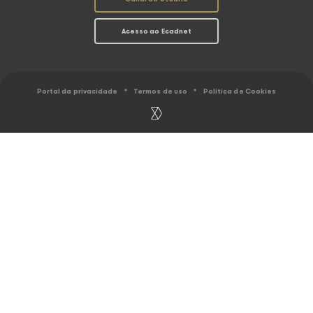
O Ecad
Conheça as Associ
Resultados
Abramus
Ranking
Amar
Gestão coletiva
Assim
Caminho do Direito Autoral
Sbacem
Sicam
Socinpro
UBC
EU FAÇO MÚSICA
EU USO MÚSI
Associações
Arrecadação
Distribuição
Serviços ao Usu
Calendário de distribuição
Simulador de Cál
Comunicados