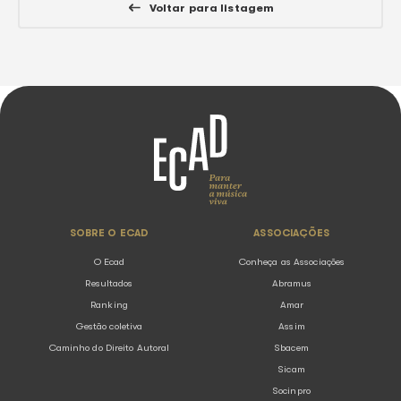
Ecad participa de painel sobre música 
no Rio Innovation Week
05.08.2026
Notícias
O Ecad (Escritório Central de Arrecadação e Distribuiç
instituição responsável pela arrecadação e distribuiçã
direitos autorais de execução pública musical no Brasi
presente no Rio Innovation ...