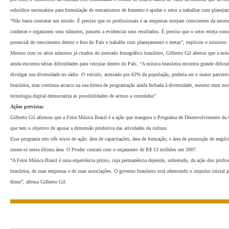
direitos autorais sobre execução pública foi de R$ 275 milhões em 2006.
Mas, Gilberto Gil alertou que a esses números falta agregar os resultados das gravad
quase 40% do mercado, fato inédito na nossa história musical. Falta agregar ainda o
em licenciamento em veiculação digital e, através de outras entidades arrecadadoras;
shows, segmento fortíssimo sobre o qual pouco se sabe; falta agregar os números da
hoje fortemente exportadora; e falta agregar os números gerados pelos estúdios, pel
pelos fabricantes de equipamentos e uma série de outras ramificações da complexa c
O ministrou afirmou que é preciso conhecer essa cadeia produtiva para que se possa p
por isso, o Ministério da Cultura está contratando o estudo de toda a cadeia de valo
subsídios necessários para formulação de mecanismos de fomento e ajudar o setor a 
“Não basta contratar um estudo. É preciso que os profissionais e as empresas estejam
conhecer e organizem seus números, passem a evidenciar seus resultados. É preciso q
potencial de crescimento dentro e fora do País e trabalhe com planejamento e metas”
Mesmo com os altos números já citados do mercado fonográfico brasileiro, Gilberto 
ainda encontra sérias dificuldades para veicular dentro do País. “A música brasileira 
divulgar sua diversidade no rádio. O veículo, acessado por 62% da população, poder
brasileira, mas continua arcaico na sua forma de programação ainda fechada à di