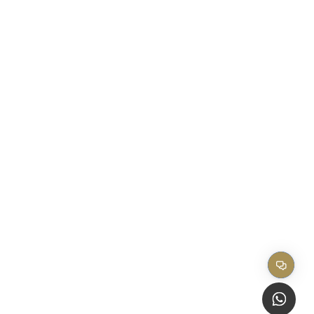
Titulares
FALE COM O E
FAQ
Onde estamo
IMPRENSA
Fale com o Ec
EM PAUTA
Canal de Étic
Trabalhe Conos
REDES SOCIAIS
Canal do Usuário
Acesso ao Ecadnet