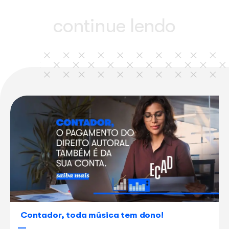
A missão do Ecad é manter a música viva e, para isso, t
compositores demais artistas precisam ser remunerados 
trabalhos. Afinal, a música é um atrativo para estabeleci
necessitam dela para atrair e reter o público, ou seja, to
devem se beneficiar dela.
Se você ainda tem dúvidas sobre esse assunto, nossa as
virtual Mila pode ajudar ou, então, mande uma mensagem
Será um prazer explicar sobre o que fazemos e por que f
Para saber mais sobre direitos autorais, arrecadação e dis
acesse o nosso
blog
!