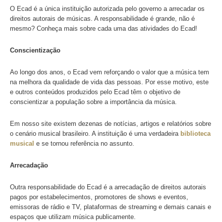
O Ecad é uma instituição sem fins lucrativos, e os 9% re
meio da arrecadação de direitos autorais são totalmente ut
para arcar com os custos operacionais. É importante dest
pois o Ecad leva a
transparência
muito a sério.
Qualquer pessoa pode acessar o
balanço financeiro
do E
de ver as políticas anticorrupção, atas de assembleias e
regulamentos de arrecadação e distribuição.
O que o Ecad faz com o percentual recebido pela arr
direitos autorais?
O Ecad é a única instituição autorizada pelo governo a ar
direitos autorais de músicas. A responsabilidade é grande,
mesmo? Conheça mais sobre cada uma das atividades d