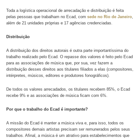
Conscientização
Ao longo dos anos, o Ecad vem reforçando o valor que a
na melhora da qualidade de vida das pessoas. Por esse m
e outros conteúdos produzidos pelo Ecad têm o objetivo d
conscientizar a população sobre a importância da música.
Em nosso site existem dezenas de notícias, artigos e rela
o cenário musical brasileiro. A instituição é uma verdadeir
musical
e se tornou referência no assunto.
Arrecadação
Outra responsabilidade do Ecad é a arrecadação de direito
pagos por estabelecimentos, promotores de shows e even
emissoras de rádio e TV, plataformas de streaming e dem
espaços que utilizam música publicamente.