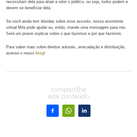
Toda a logística operacional de arrecadação e distribuição 
pelas pessoas que trabalham no Ecad, com
sede no Rio 
além de 21 unidades próprias e 17 agências credenciadas
Distribuição
A distribuição dos direitos autorais é outra parte importan
trabalho realizado pelo Ecad. O repasse dos valores é fei
para as associações de música que, por sua, vez fazem 
distribuição desses direitos aos titulares filiados a elas (
intérpretes, músicos, editores e produtores fonográficos).
De todos os valores arrecadados, os titulares recebem 8
recebe 9% e as associações de música ficam com 6%.
Por que o trabalho do Ecad é importante?