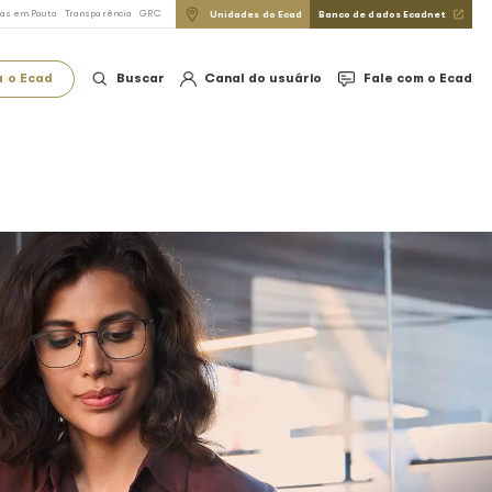
do Direito Autoral
FAQ
Imprensa
Notícias em Pauta
Transparência
GRC
Conheça o Ecad
Buscar