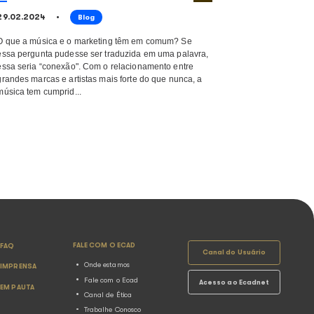
 a ser
adas nas
Quem deve pagar pelas
 aqui!
tocadas no São João?
11.06.2024
Blog
e a utilização de
O mês de junho chegou e, com el
ções públicas, sem
esperada das festas juninas. E o
idade de canções
nessas celebrações? Muita músic
do direito autoral
o tempero especial da nossa trad