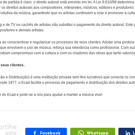
 as obrigações legais, incluindo o pagamento dos direitos autora
as devem ser devidamente remunerados.
as, restaurantes, clínicas ou em qualquer tipo de estabeleciment
liente utiliza músicas para sonorizar o espaço, seja por meio de p
dessa responsabilidade.
ador na conscientização sobre os direitos autorais
as, mas o ponto de partida é claro: o direito autoral está previsto
mente deve pagar os direitos autorais aos compositores, intérprete
 viva a cadeia produtiva da música, garantindo que os artistas con
iços de streaming e de TV ou cachês de artistas não substitui o p
emunera os compositores e demais artistas.
 fazer a diferença ao conscientizar e regularizar os processos de 
bilidades legais que envolvem o uso de música, reforça sua relev
o também demonstram compromisso com a cultura e com os criado