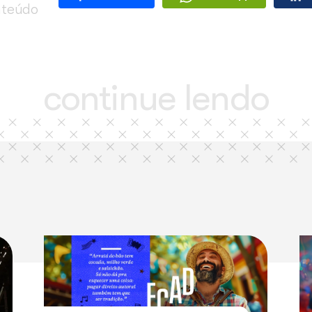
 ajudar você e seus clientes.
tral de Arrecadação e Distribuição) é uma instituição privada sem 
ublicamente. Desde 1977, o Ecad facilita o processo de pagamento
ure uma unidade do Ecad e junte-se a nós para ajudar a manter a
compartilhe
este
Facebook
conteúdo