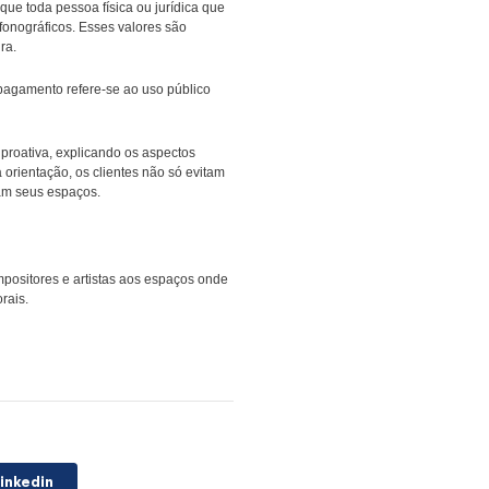
is pela execução pública de música. Afinal, música tem dono, e
o,
o uso de música em ambientes públicos é protegido por lei
.
laylists de streaming ou pela retransmissão de emissoras de rádio
 em lei. A Lei 9.610/98 determina que toda pessoa física ou jurídi
s, músicos, editores e produtores fonográficos. Esses valores são
tinuem a criar e promover a cultura.
agamento do direito autoral. Este pagamento refere-se ao uso públ
seus clientes. Adotar uma postura proativa, explicando os aspecto
ância como profissional. Com sua orientação, os clientes não só e
res das obras que tanto valorizam seus espaços.