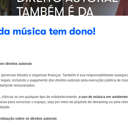
r, toda música tem d
og
eus clientes sobre direitos autorais
nção vai além de gerenciar tributos e organizar finanças. Também