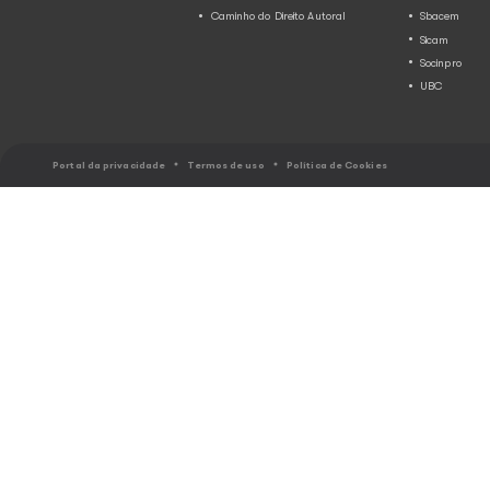
Pagamento dos direitos a
uma tradição essencial p
festas de São João
14.05.2024
Blog
As festas juninas não seriam as m
trilha sonora animada, repleta de m
que embalam as danças e os coraç
participantes. Mas por trás de cad
trab...