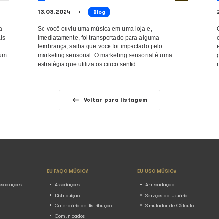
Como é calculado o valor
 por trás
pago pelas músicas toc
festas juninas? Descubra
10.07.2024
Blog
anualmente no
Imagine ter uma licença que permit
m dos maiores
quantas músicas quiser, em execu
i cerca de 100 mil
ter que se preocupar com a quant
ente dobrando a
tocadas em suas festas. O cálculo 
n�...