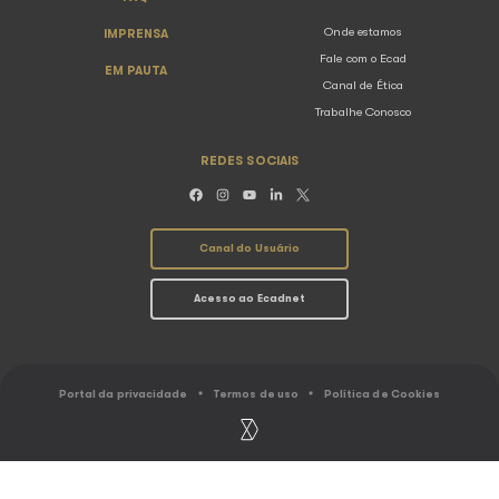
Ecad participa de painel sobre música 
no Rio Innovation Week
05.08.2026
Notícias
O Ecad (Escritório Central de Arrecadação e Distribuiç
instituição responsável pela arrecadação e distribuiçã
direitos autorais de execução pública musical no Brasi
presente no Rio Innovation ...
Voltar para listagem