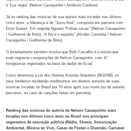
revela um levantamento do Ecad (Escritório Central de Ar
Distribuição).
De acordo com os dados da instituição, o artista possui 2
musicais e 70 gravações cadastradas na base de dados 
Entre suas composições, “Folhas secas”, parceria com G
Brito, é a obra de sua autoria mais regravada, com 83 gr
identificadas. Na sequência aparecem clássicos como “A f
espinho” (Alcides Caminha / Nelson Cavaquinho / Guilherm
e “Luz negra” (Nelson Cavaquinho / Amâncio Cardoso).
Já no ranking das músicas de sua autoria mais tocadas n
cinco anos, a liderança é de “Juízo final”, composta em p
Élcio Soares. Em seguida figuram “Folhas secas” (Nelso
/ Guilherme de Brito), “A flor e o espinho” (Alcides Caminh
Cavaquinho / Guilherme de Brito).
O levantamento também mostra que Beth Carvalho é a art