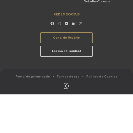
Voltar para listagem
SOBRE O ECAD
ASSOCIAÇÕ
O Ecad
Conheça as Associ
Resultados
Abramus