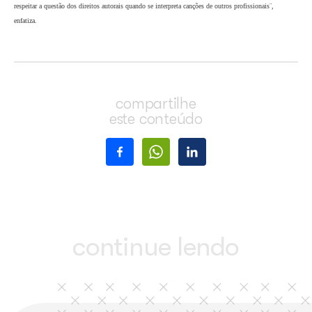
ainda relutam em pagar corretamente as taxas. Preferem o desgaste de demandas jud
cultura de não se pagar os direitos. E existe também, por parte dos músicos, pouc
área. O próprio ministro Gilberto Gil, que é compositor também, não fez nada ainda 
respeito¨, conta Alexandre.
O músico destaca que apesar da realidade de mercado, algumas iniciativas isoladas
tomadas no país. ¨Em Salvador, há uma lei municipal que exige das rádios apresent
citando o nome do intérprete e do autor da composição, mas não há sanções para q
essa lei. Seria ideal, porque o público acaba atrelando a música apenas ao nome do 
ocorre com Sorte grande, escrita pelo Lourenço, mas que todo mundo acha da Ivete, 
primeiro¨, conta o compositor.
Alexandre Peixe tem várias composições gravadas por outros grupos e cantores, co
(KLB), 100% você (Chiclete com Banana e Ivete Sangalo), além de outras, pelo B
de Águia. No carnaval, ele costuma também cantar obras de outros músicos, inclusi
¨Essas músicas são atemporais. São muito executadas ainda, principalmente nos salõ
Acho que, sobretudo, o que deve ser feito é uma adesão intensa dos músicos, para 