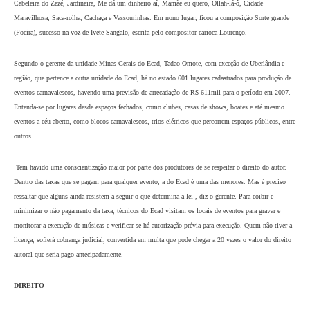
titulares de obras musicais filiados a 10 associações artísticas (Abramus, Amar, Sb
Socinpro, UBC, Abrac, Acimbra, Anacim, Assim, Sadembra). Do valor total arrecad
75% são entregues aos titulares da música, 7% às associações musicais e 18% ficam 
manutenção própria. As populares Cabeleira do Zezé e Mulata iê-iê-iê, ambas compo
Roberto Kelly, de 68 anos, enquadram-se nessa lei, sendo campeãs de execução por t
seja em bailes, festas, ou blocos.
No carnaval de 2006, entre as 10 músicas que mais arrecadaram direitos nove eram 
Cabeleira do Zezé, Jardineira, Me dá um dinheiro aí, Mamãe eu quero, Ollah-lá-ô, 
Maravilhosa, Saca-rolha, Cachaça e Vassourinhas. Em nono lugar, ficou a composiç
(Poeira), sucesso na voz de Ivete Sangalo, escrita pelo compositor carioca Lourenço.
Segundo o gerente da unidade Minas Gerais do Ecad, Tadao Omote, com exceção de
região, que pertence a outra unidade do Ecad, há no estado 601 lugares cadastrados 
eventos carnavalescos, havendo uma previsão de arrecadação de R$ 611mil para o p
Entenda-se por lugares desde espaços fechados, como clubes, casas de shows, boate
eventos a céu aberto, como blocos carnavalescos, trios-elétricos que percorrem espaç