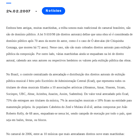
MÚSICA – Carnaval dentro da le
24.02.2007
Notícias
Embora bem antigas, muitas marchinhas, a trilha sonora mais tradicional do carnaval
são de domínio público. A lei 9.610/98 (de direitos autorais) define que uma obra s
domínio público após 70 anos da morte do autor, como é o caso de Ó abre-alas (de
Gonzaga, que morreu há 72 anos). Nesse caso, não são mais cobrados direitos autora
pública da composição. Por outro lado, várias marchinhas ainda se enquadram na lei 
autoral, cabendo aos seus autores ou respectivos herdeiros os valores pela exibição p
No Brasil, o controle centralizado da arrecadação e distribuição dos direitos autorais
pública musical é feito pelo Escritório de Administração Central (Ecad), que represe