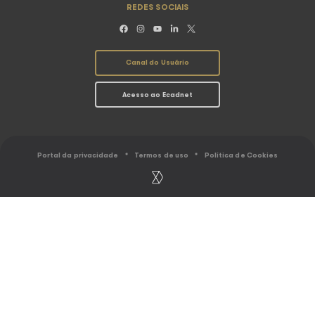
SOBRE O ECAD
ASSOCIAÇÕ
O Ecad
Conheça as Associ
Resultados
Abramus
Ranking
Amar
Gestão coletiva
Assim
Caminho do Direito Autoral
Sbacem
Sicam
Socinpro