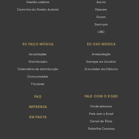
Ecad participa de painel sobre música 
no Rio Innovation Week
05.08.2026
Notícias
O Ecad (Escritório Central de Arrecadação e Distribuiç
instituição responsável pela arrecadação e distribuiçã
direitos autorais de execução pública musical no Brasi
presente no Rio Innovation ...
Voltar para listagem