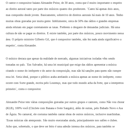
outros.
¨Tem havido uma conscientização maior por parte dos produtores de se respeitar o dir
Dentro das taxas que se pagam para qualquer evento, a do Ecad é uma das menores.
ressaltar que alguns ainda resistem a seguir o que determina a lei¨, diz o gerente. Par
minimizar o não pagamento da taxa, técnicos do Ecad visitam os locais de eventos p
monitorar a execução de músicas e verificar se há autorização prévia para execução. 
licença, sofrerá cobrança judicial, convertida em multa que pode chegar a 20 vezes o 
autoral que seria pago antecipadamente.
DIREITO
O cantor e compositor baiano Alexandre Peixe, de 30 anos, conta que é muito import
ao direito autoral tanto por parte dos músicos quanto dos produtores. ¨Canto há ape
mas componho desde jovem. Basicamente, sobrevivo de direitos autorais há mais d
muitas obras gravadas por muita gente. Infelizmente, cerca de 50% das rádios e gra