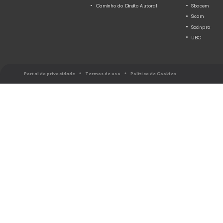
15 anos sem Amy Winehou
destaca as músicas de au
artista mais tocadas e
regravadas no Brasil
23.07.2026
Notícias
Quinze anos após sua morte, comp
julho, Amy Winehouse continua pre
execuções públicas no Brasil. Don
mais marcantes do soul contemporâ
compositora britânica deix...