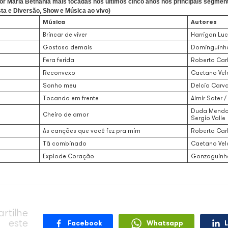
 dia 18 de junho. Dona de uma interpretação única e de uma carr
 nas execuções públicas em todo o país. Para homenagear a data, 
úsicas mais executadas e regravadas com participação de Bethân
s da instituição, Maria Bethânia possui 19 obras musicais e 2.05
e “Brincar de viver”, de Lucien Harrigan e Guilherme Arantes, é a
is regravadas com participação da artista como intérprete, a lid
lho e Dona Ivone Lara, ambas com 17 gravações cadastradas.
interpretadas por Maria Bethânia mais tocadas nos últimos ci
l, Casas de Festa e Diversão, Show e Música ao vivo)
Música
Brincar de viver
Gostoso demais
Fera ferida
Reconvexo
Sonho meu