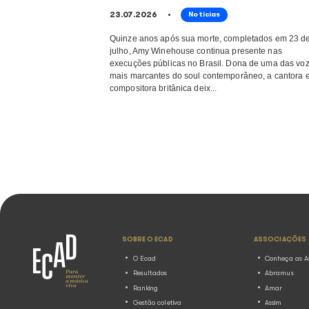
Ecad participa de painel 
música e IA no Rio Innova
05.08.2026
Notícias
O Ecad (Escritório Central de Arrec
Distribuição), instituição responsá
e distribuição dos direitos autorais
pública musical no Brasil, estará p
Innovation ...