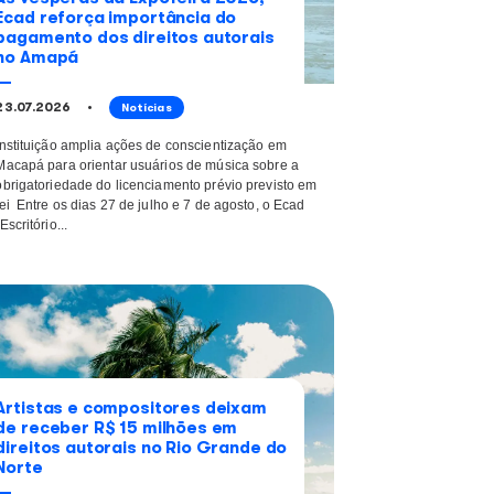
 lendo
Às vésperas da Expofei