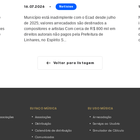
Ney Matogrosso complet
sobre
anos com interpretaçõe
tion Week
marcaram a música brasi
01.08.2026
Notícias
adação e
Levantamento do Ecad destaca as
vel pela arrecadação
tocadas com participação do artis
 de execução
Com ousadia e sensibilidade, Ne
resente no Rio
transformou a maneira de cantar, i
os palcos da música ...