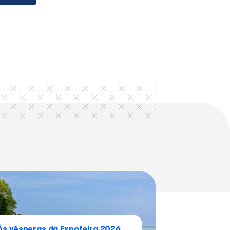
Almir Sater / Renato Teixeira
Duda Mendonça / Ribeiro / Jota Moraes / 
Sergio Valle
im
Roberto Carlos / Erasmo Carlos
Caetano Veloso
Gonzaguinha
Whatsapp
Linkedin