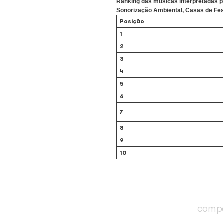
celebrados no próximo
artista segue presente
levantamento com as m
De acordo com os dado
levantamento revela qu
Já entre as músicas ma
meu”, de Délcio Carva
Ranking das músicas 
Sonorização Ambienta
Posição
1
2
3
4
5