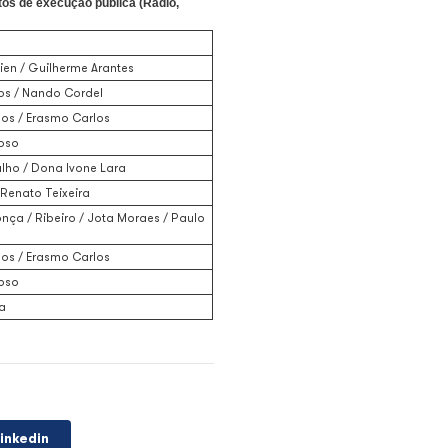
eira que ajudou a moldar a MPB ao longo de mais de seis décadas
o Ecad (Escritório Central de Arrecadação e Distribuição) prepa
ia como intérprete.
9 gravações cadastradas no banco de dados da gestão coletiva. O
 música mais tocada com participação da artista nos últimos cinco
erança é compartilhada por “O que é, o que é”, de Gonzaguinha, e 
nco anos nos principais segmentos de execução pública (Rádio
Autores
Harrigan Lucien / Guilherme Arantes
Dominguinhos / Nando Cordel
Roberto Carlos / Erasmo Carlos
Caetano Veloso
Delcio Carvalho / Dona Ivone Lara