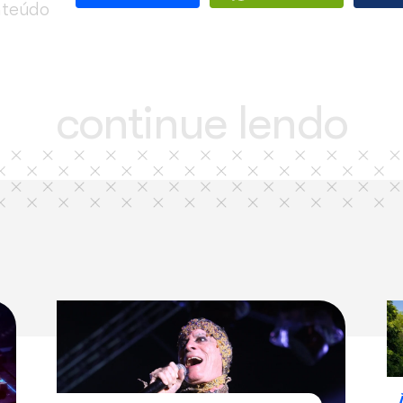
Tocando em frente
Cheiro de amor
As canções que você fez pra m
Tá combinado
Explode Coração
compartilhe
este
Facebook
conteúdo