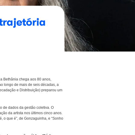
nos e tem trajetória
do Ecad
ta como intérprete
rasileira. É nesse lugar que Maria Bethânia chega aos 80 anos,