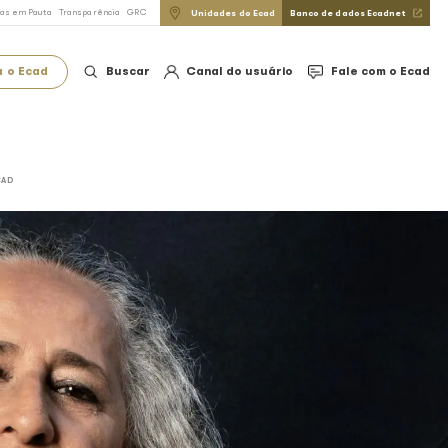
do Direito Autoral
FAQ
Imprensa
Notícias em Pauta
Transparência
GRC
Conheça o Ecad
Buscar
CELEBRADA EM LEVANTAMENTO DO ECAD