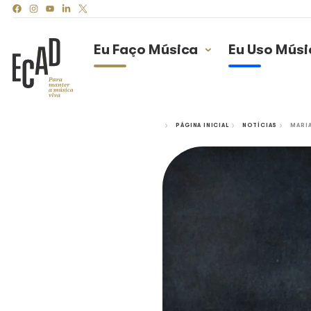
Eu Faço Música
Eu
PÁGINA INICIAL
N