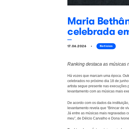
Maria B
celebr
17.06.2026
No
Ranking destaca 
Há vozes que marcam u