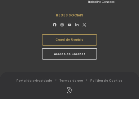
Ranking
Amar
Gestão coletiva
Assim
Caminho do Direito Autoral
Sbacem
Sicam
Socinpro
UBC
EU FAÇO MÚSICA
EU USO MÚSI
Associações
Arrecadação
Distribuição
Serviços ao Usu
Calendário de distribuição
Simulador de Cál
Comunicados
Titulares
FALE COM O E
FAQ