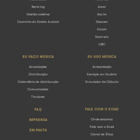
Voltar para listagem
SOBRE O ECAD
ASSOCIAÇÕ
O Ecad
Conheça as Associ
Resultados
Abramus