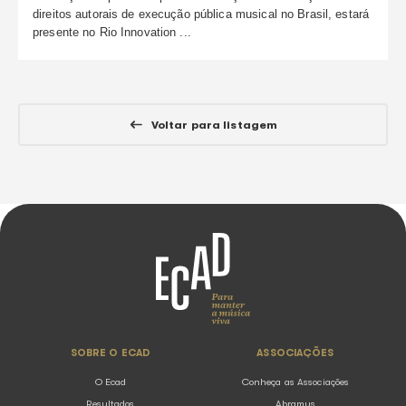
Ecad participa de painel sobre música 
no Rio Innovation Week
05.08.2026
Notícias
O Ecad (Escritório Central de Arrecadação e Distribuiç
instituição responsável pela arrecadação e distribuiçã
direitos autorais de execução pública musical no Brasi
presente no Rio Innovation ...