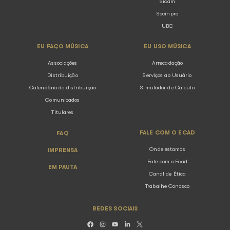
Voltar para listagem
SOBRE O ECAD
ASSOCIAÇÕ
O Ecad
Conheça as Associ
Resultados
Abramus