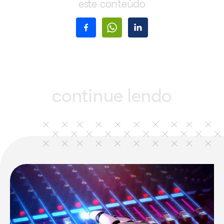
“O Ecad reconhece a seriedade e o compromisso que a campanha tem com a sociedade
não pensou duas vezes em apoiar o Estado neste espetáculo de Natal que é promov
Bonifácia”, disse Márcia Marques.
compartilhe
este conteúdo