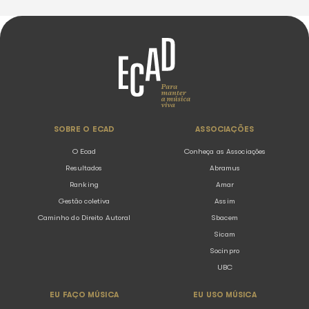
Ecad participa de painel sobre música 
no Rio Innovation Week
05.08.2026
Notícias
O Ecad (Escritório Central de Arrecadação e Distribuiç
instituição responsável pela arrecadação e distribuiçã
direitos autorais de execução pública musical no Brasi
presente no Rio Innovation ...
Voltar para listagem