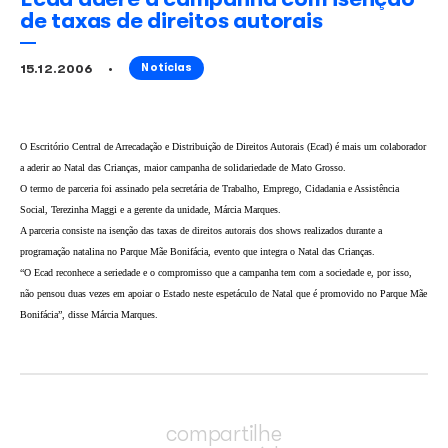
Ecad adere a campanha com is
de taxas de direitos autorais
15.12.2006
Notícias
O Escritório Central de Arrecadação e Distribuição de Direitos Autorais (Ecad) é ma
a aderir ao Natal das Crianças, maior campanha de solidariedade de Mato Grosso.
O termo de parceria foi assinado pela secretária de Trabalho, Emprego, Cidadania e 
Social, Terezinha Maggi e a gerente da unidade, Márcia Marques.
A parceria consiste na isenção das taxas de direitos autorais dos shows realizados dur
programação natalina no Parque Mãe Bonifácia, evento que integra o Natal das Cria