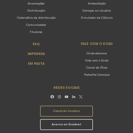
SOBRE O ECAD
ASSOCIAÇÕ
O Ecad
Conheça as Associ
Resultados
Abramus
Ranking
Amar
Gestão coletiva
Assim
Caminho do Direito Autoral
Sbacem
Sicam