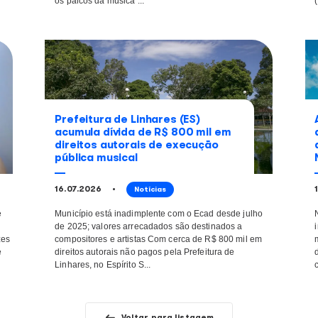
Ney Matogrosso complet
sobre
anos com interpretaçõe
tion Week
marcaram a música brasi
01.08.2026
Notícias