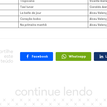
Girassol
Taxi lunar
Como dois animais
Coração bobo
Solidão
Pelas ruas que andei
Ciranda da rosa vermelha
 autoria de Alceu Valença mais gravadas
Música
Anunciação
Tropicana
Taxi lunar
La belle de jour
Coração bobo