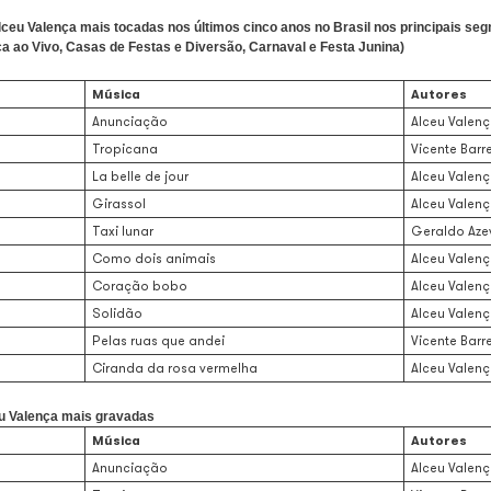
revo, forró, rock e maracatu, o cantor e compositor pernambucano 
al de Arrecadação e Distribuição) preparou um levantamento com a
 da instituição, o artista possui 316 obras musicais e 839 grav
”, de autoria exclusiva de Alceu Valença, ocupa um lugar especial
s, também é a mais regravada, com 109 fonogramas cadastrados.
 que Geraldo Azevedo é o intérprete que mais regravou obras de 
ho e Zé Ramalho.
de autoria de Alceu Valença mais tocadas nos últimos cinco an
mbiental, Música ao Vivo, Casas de Festas e Diversão, Carnava
Música
Anunciação
Tropicana
La belle de jour