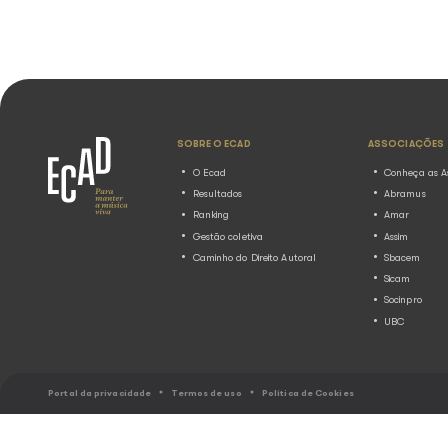
O Ecad (Escritório Central de Arrec
Distribuição), instituição responsá
e distribuição dos direitos autorais
pública musical no Brasil, estará p
Innovation ...
15 anos sem Amy Winehou
destaca as músicas de au
artista mais tocadas e
regravadas no Brasil
23.07.2026
Notícias