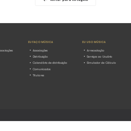
adação e
Levantamento do Ecad destaca as
vel pela arrecadação
tocadas com participação do artis
 de execução
Com ousadia e sensibilidade, Ne
resente no Rio
transformou a maneira de cantar, i
os palcos da música ...
se: Ecad
Prefeitura de Linhares (E
toria da
acumula dívida de R$ 80
direitos autorais de exe
pública musical
16.07.2026
Notícias