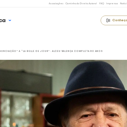
Associações
Caminho 
 Uso Música
OTÍCIAS
DE “ANUNCIAÇÃO” A “LA BELLE DE JOUR”: ALCEU VALENÇA