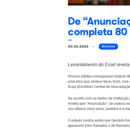
De “Anu
comple
30.06.2026
N
Levantamento do 
Poucos artistas conseg