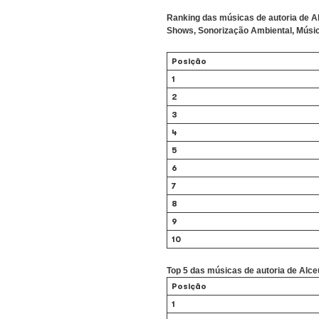
uma obra que mistura f
Ecad (Escritório Centr
De acordo com os dados
mostra que “Anunciação
nos últimos cinco ano
O estudo mostra ainda
aparecem Elba Ramal
Ranking das músicas 
Shows, Sonorização A
Posição
1
2
3