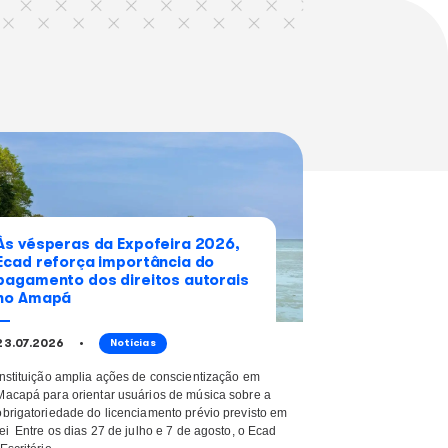
Alceu Valença
Whatsapp
Linkedin
 lendo