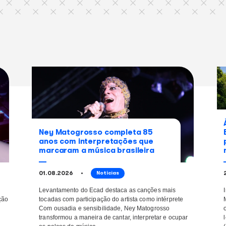
Na primeira manhã
compartilhe
este
Facebook
conteúdo
continue