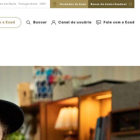
do Direito Autoral
FAQ
Imprensa
Notícias em Pauta
Transparência
GRC
Conheça o Ecad
Buscar
 COMPLETA 80 ANOS