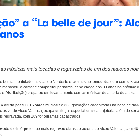
nciação” a “La belle d
ta 80 anos
otícias
Ecad revela as músicas mais tocadas e regravada
uiram traduzir tão bem a identidade musical do Nordeste e, ao m