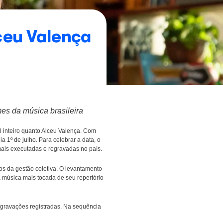
e jour”: Alceu Valenç
s de um dos maiores nomes da música brasileira
esmo tempo, dialogar com o Brasil inteiro quanto Alceu Valença. 