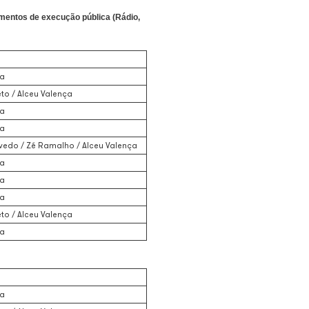
chega aos 80 anos no próximo dia 1º de julho. Para celebrar a da
s músicas de autoria do artista mais executadas e regravadas no 
ações cadastradas na base de dados da gestão coletiva. O levanta
 em sua trajetória: além de ser a música mais tocada de seu repe
autoria de Alceu Valença, com 48 gravações registradas. Na sequ
os no Brasil nos principais segmentos de execução pública (R
l e Festa Junina)
Autores
Alceu Valença
Vicente Barreto / Alceu Valença
Alceu Valença