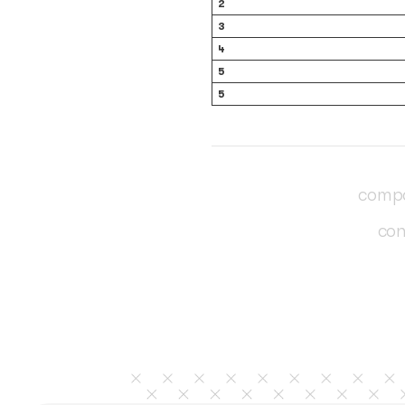
4
5
6
7
8
9
10
Top 5 das músicas de
Posição
1
2
3
4
5