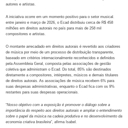
dos direitos autorais de música e sua contribuição para a
criativa no país. A mostra será realizada no Espaço Mári
terá abertura oficial no dia 7, às 16h, conduzida pela supe
executiva da instituição, Isabel Amorim.
Durante os três dias de evento, representantes do Ecad e
local para esclarecer dúvidas do público, apresentar info
sobre o uso de música em diferentes segmentos e orienta
boas práticas relacionadas ao licenciamento e à remuner
autores e artistas.
A iniciativa ocorre em um momento positivo para o setor 
entre janeiro e março de 2026, o Ecad distribuiu cerca de
milhões em direitos autorais no país para mais de 258 mil
compositores e artistas.
O montante arrecadado em direitos autorais é revertido ao