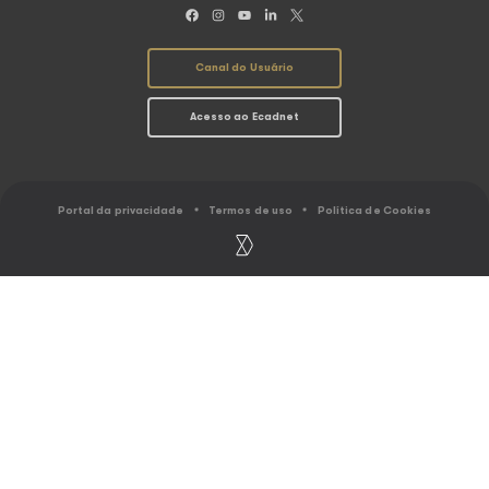
SOBRE O ECAD
ASSOCIAÇÕ
O Ecad
Conheça as Associ
Resultados
Abramus
Ranking
Amar
Gestão coletiva
Assim
Caminho do Direito Autoral
Sbacem
Sicam
Socinpro
UBC
EU FAÇO MÚSICA
EU USO MÚSI
Associações
Arrecadação
Distribuição
Serviços ao Usu