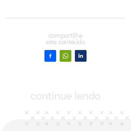
de música por meio de um processo de distribuição transp
baseado em critérios internacionalmente reconhecidos e d
pela Assembleia Geral, composta pelas associações de g
coletiva que administram o Ecad. Do total, 85% são dest
diretamente a compositores, intérpretes, músicos e demais
de direitos autorais. As associações de música recebem 
suas despesas administrativas, enquanto o Ecad fica co
restantes para suas despesas operacionais.
“
Nosso objetivo com a exposição é promover o diálogo so
importância do respeito aos direitos autorais e ampliar o 
sobre o papel da música na cadeia produtiva e no desenv
economia criativa brasileira
”, afirma Isabel.