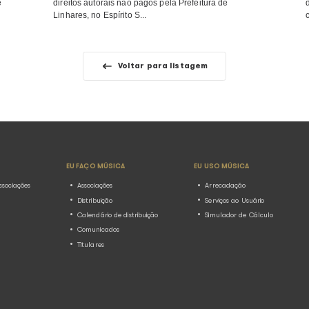
os palcos da música ...
se: Ecad
Prefeitura de Linhares (E
toria da
acumula dívida de R$ 80
direitos autorais de exe
pública musical
16.07.2026
Notícias
letados em 23 de
Município está inadimplente com 
sente nas
de 2025; valores arrecadados são
a de uma das vozes
compositores e artistas Com cerc