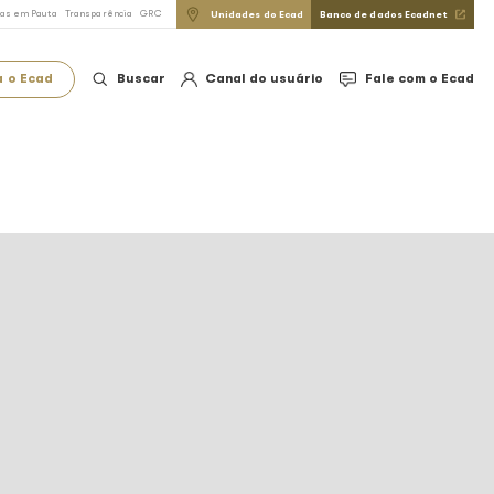
do Direito Autoral
FAQ
Imprensa
Notícias em Pauta
Transparência
GRC
Conheça o Ecad
Buscar