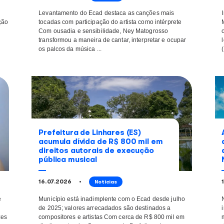
Ney Matogrosso complet
sobre
anos com interpretaçõe
tion Week
marcaram a música brasi
01.08.2026
Notícias
adação e
Levantamento do Ecad destaca as
vel pela arrecadação
tocadas com participação do artis
 de execução
Com ousadia e sensibilidade, Ne
resente no Rio
transformou a maneira de cantar, i