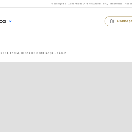
Associações
Caminho 
 Uso Música
OTÍCIAS
A INTERNET, ENFIM, DIGNA DE CONFIANÇA – PÁG.2