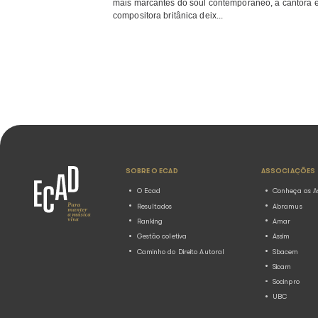
Innovation ...
15 anos sem Amy Winehou
destaca as músicas de au
artista mais tocadas e
regravadas no Brasil
23.07.2026
Notícias
Quinze anos após sua morte, comp
julho, Amy Winehouse continua pre
execuções públicas no Brasil. Don