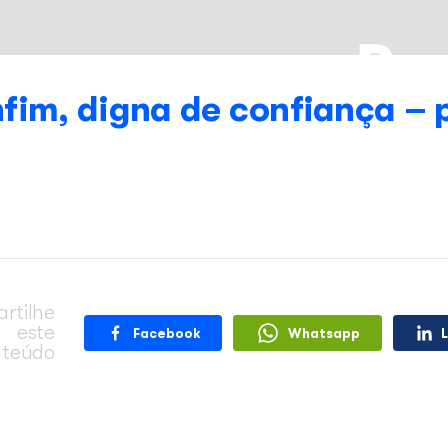
net, enfim, digna de c
otícias