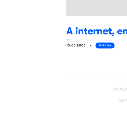
A inter
13.06.2006
N