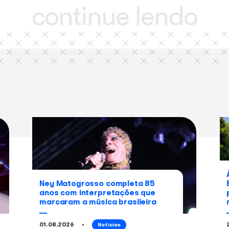
compartilhe
este
Facebook
conteúdo
continue