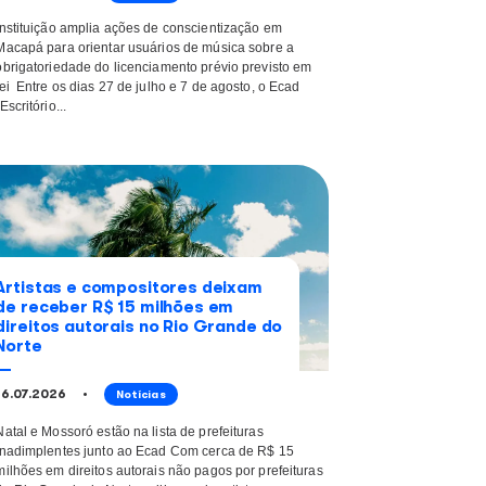
Às vésperas da Expofei
a 85
Ecad reforça importânc
s que
pagamento dos direitos
leira
no Amapá
23.07.2026
Notícias
 canções mais
Instituição amplia ações de con
ta como intérprete
Macapá para orientar usuários d
y Matogrosso
obrigatoriedade do licenciamento
nterpretar e ocupar
lei Entre os dias 27 de julho e 7