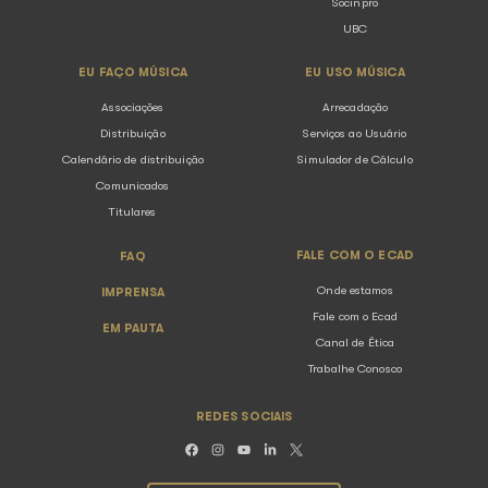
Ecad participa de painel sobre música 
no Rio Innovation Week
05.08.2026
Notícias
O Ecad (Escritório Central de Arrecadação e Distribuiç
instituição responsável pela arrecadação e distribuiçã
direitos autorais de execução pública musical no Brasi
presente no Rio Innovation ...
Voltar para listagem