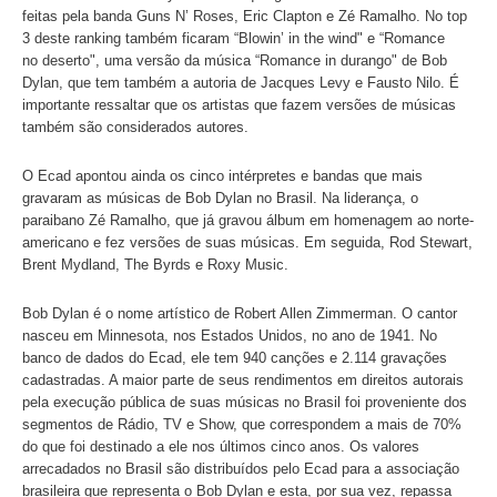
único artista a ter um álbum no Top 40 da revista Billboar
1960, em todas as décadas. Em sua homenagem, o Ecad (
Central de Arrecadação e Distribuição) fez um levantamen
sobre as suas canções mais tocadas no Brasil.
Nos últimos cinco anos, a música mais tocada de Bob Dy
nos principais segmentos de execução pública foi “Knocki
heaven’s door", uma composição que fez parte da trilha s
filme Pat Garrett & Billy The Kid e que ganhou versões f
feitas pela banda Guns N’ Roses, Eric Clapton e Zé Rama
3 deste ranking também ficaram “Blowin’ in the wind" e 
no deserto", uma versão da música “Romance in durango
Dylan, que tem também a autoria de Jacques Levy e Faus
importante ressaltar que os artistas que fazem versões d
também são considerados autores.
O Ecad apontou ainda os cinco intérpretes e bandas que 
gravaram as músicas de Bob Dylan no Brasil. Na lideranç