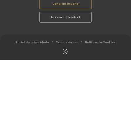
SOBRE O ECAD
ASSOCIAÇÕ
O Ecad
Conheça as Associ
Resultados
Abramus
Ranking
Amar
Gestão coletiva
Assim
Caminho do Direito Autoral
Sbacem
Sicam