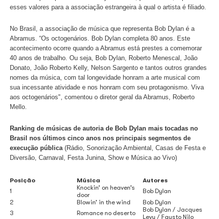
paraibano Zé Ramalho, que já gravou álbum em homenage
americano e fez versões de suas músicas. Em seguida, R
Brent Mydland, The Byrds e Roxy Music.
Bob Dylan é o nome artístico de Robert Allen Zimmerman.
nasceu em Minnesota, nos Estados Unidos, no ano de 19
banco de dados do Ecad, ele tem 940 canções e 2.114 g
cadastradas. A maior parte de seus rendimentos em direit
pela execução pública de suas músicas no Brasil foi prov
segmentos de Rádio, TV e Show, que correspondem a ma
do que foi destinado a ele nos últimos cinco anos. Os val
arrecadados no Brasil são distribuídos pelo Ecad para a 
brasileira que representa o Bob Dylan e esta, por sua vez
esses valores para a associação estrangeira à qual o artist
No Brasil, a associação de música que representa Bob Dy
Abramus. “Os octogenários. Bob Dylan completa 80 anos.