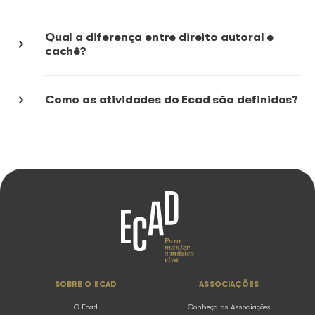
tocadas?
O que é crédito retido?
Como são distribuidos os valores d
execução de música mecânica e de
ao vivo?
Como acompanhar meus rendiment
mensais?
O Ecad possui algum Canal de Denú