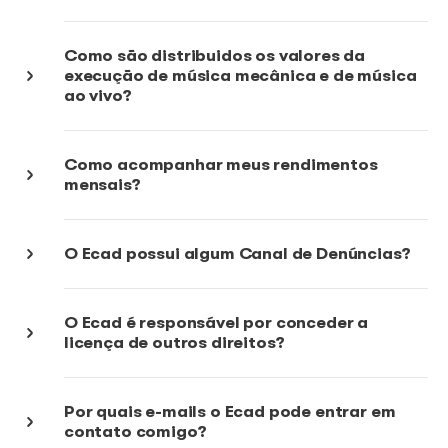
Para receber seus direitos autorais quando suas mú
são tocadas publicamente, é essencial ser filiado a
das sete associações que administram o Ecad e ma
repertório atualizado. Além disso, a música deve se
tocada por um usuário de música adimplente e esta
execução precisa ser captada pelo Ecad ou inform
planilhas ou roteiros musicais entregues por promot
de eventos. ​
Como os valores são distribuídos a
artistas?
Como o Ecad sabe quais músicas s