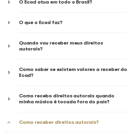
Distribuição dos val
arrecadados
O que é execução pública musical?
Como o Ecad atua?
O Ecad atua em todo o Brasil?
O que o Ecad faz?