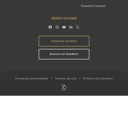
SOBRE O ECAD
ASSOCIAÇÕ
O Ecad
Conheça as Associ
Resultados
Abramus
Ranking
Amar
Gestão coletiva
Assim
Caminho do Direito Autoral
Sbacem